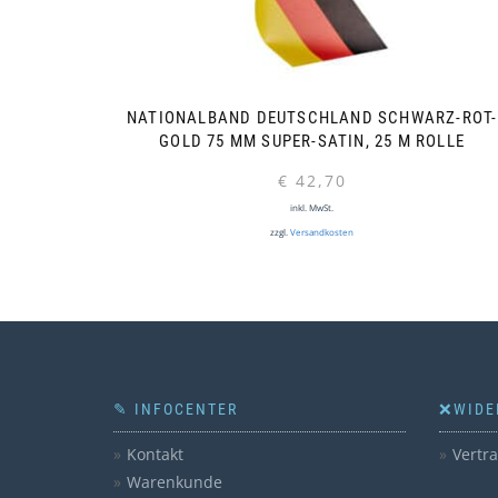
NATIONALBAND DEUTSCHLAND SCHWARZ-ROT-
GOLD 75 MM SUPER-SATIN, 25 M ROLLE
€
42,70
inkl. MwSt.
zzgl.
Versandkosten
✎ INFOCENTER
❌WIDE
Kontakt
Vertr
Warenkunde