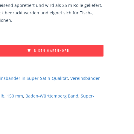
isend appretiert und wird als 25 m Rolle geliefert.
k bedruckt werden und eignet sich für Tisch-,
ionen.
IN DEN WARENKORB
insbänder in Super-Satin-Qualität
,
Vereinsbänder
lb
,
150 mm
,
Baden-Württemberg Band
,
Super-