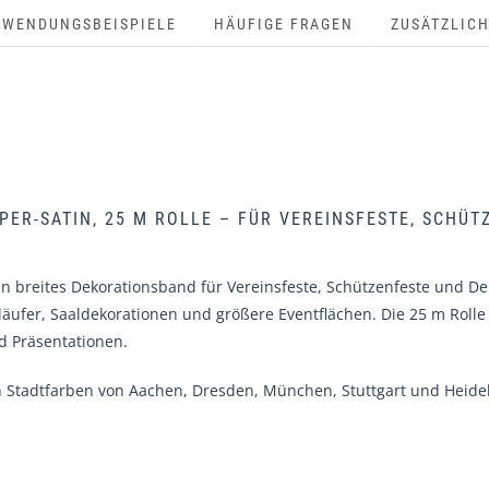
NWENDUNGSBEISPIELE
HÄUFIGE FRAGEN
ZUSÄTZLIC
ER-SATIN, 25 M ROLLE – FÜR VEREINSFESTE, SCHÜ
in breites Dekorationsband für Vereinsfeste, Schützenfeste und D
hläufer, Saaldekorationen und größere Eventflächen. Die 25 m Rol
d Präsentationen.
Stadtfarben von Aachen, Dresden, München, Stuttgart und Heidel