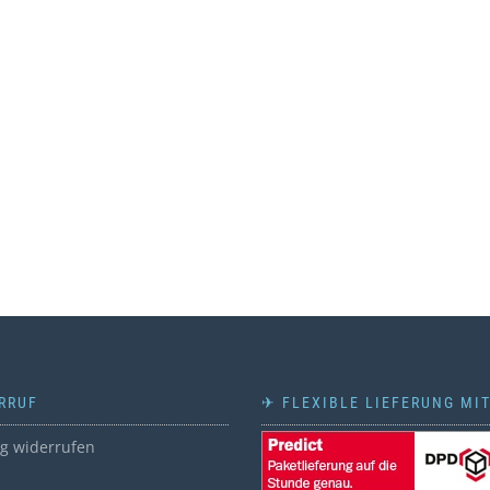
RRUF
✈ FLEXIBLE LIEFERUNG MI
ag widerrufen