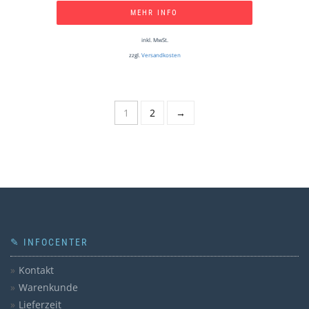
MEHR INFO
inkl. MwSt.
zzgl.
Versandkosten
1
2
→
✎ INFOCENTER
Kontakt
Warenkunde
Lieferzeit