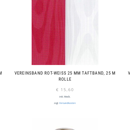
R
VEREINSBAND ROT-WEISS 25 MM TAFTBAND, 25 M R
OLLE
€
15,60
inkl. MwSt.
zzgl.
Versandkosten