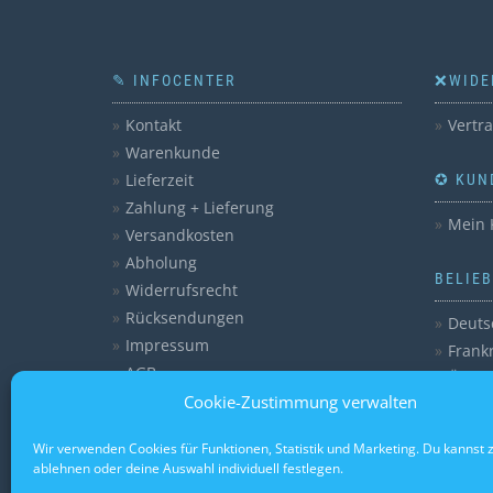
✎ INFOCENTER
❌WIDE
Kontakt
Vertr
Warenkunde
Lieferzeit
✪ KUN
Zahlung + Lieferung
Mein 
Versandkosten
Abholung
BELIE
Widerrufsrecht
Rücksendungen
Deuts
Impressum
Frank
AGB
Öster
Datenschutzerklärung
Cookie-Zustimmung verwalten
Itali
Cookie-Richtlinie (EU)
Bayer
Wir verwenden Cookies für Funktionen, Statistik und Marketing. Du kannst
Verei
ablehnen oder deine Auswahl individuell festlegen.