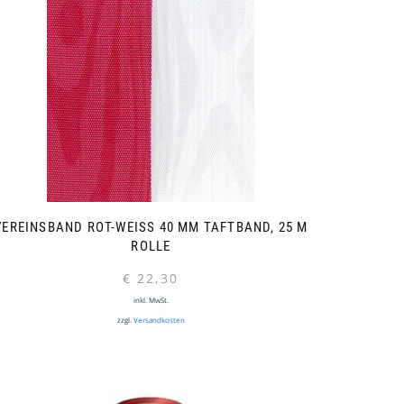
VEREINSBAND ROT-WEISS 40 MM TAFTBAND, 25 M R
OLLE
€
22,30
inkl. MwSt.
zzgl.
Versandkosten