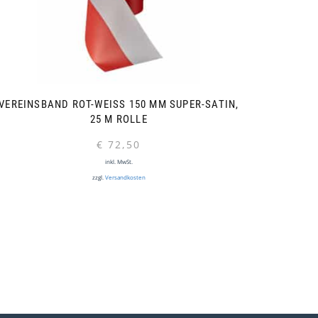
VEREINSBAND ROT-WEISS 150 MM SUPER-SATIN, 2
5 M ROLLE
€
72,50
inkl. MwSt.
zzgl.
Versandkosten