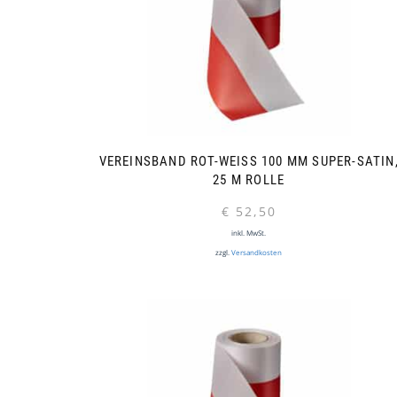
VEREINSBAND ROT-WEISS 100 MM SUPER-SATIN, 
5 M ROLLE
€
52,50
inkl. MwSt.
zzgl.
Versandkosten