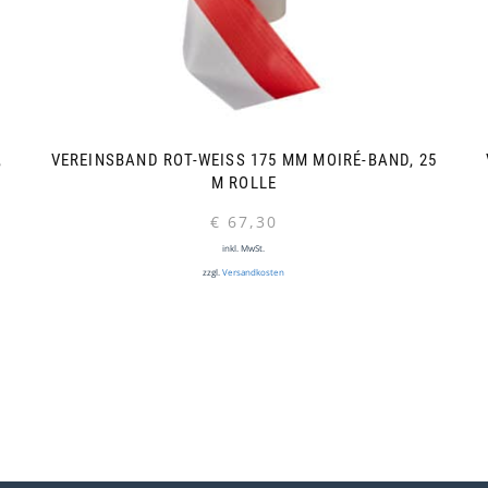
2
VEREINSBAND ROT-WEISS 175 MM MOIRÉ-BAND, 25 M
ROLLE
€
67,30
inkl. MwSt.
zzgl.
Versandkosten