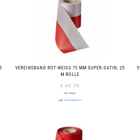
M
VEREINSBAND ROT-WEISS 75 MM SUPER-SATIN, 25 M
V
ROLLE
€
42,70
inkl. MwSt.
zzgl.
Versandkosten