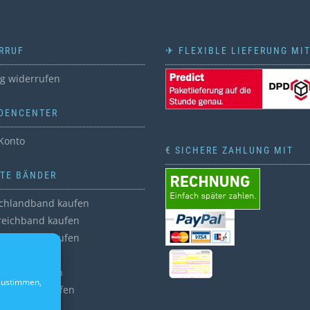
RRUF
✈ FLEXIBLE LIEFERUNG MI
ag widerrufen
DENCENTER
Konto
€ SICHERE ZAHLUNG MIT
BTE BÄNDER
chlandband kaufen
reichband kaufen
reichband kaufen
enband kaufen
nband kaufen
 zustimmen,
nsbänder kaufen