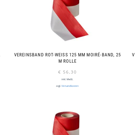
2
VEREINSBAND ROT-WEISS 125 MM MOIRÉ-BAND, 25 M
V
ROLLE
€
56,30
inkl. MwSt.
zzgl.
Versandkosten