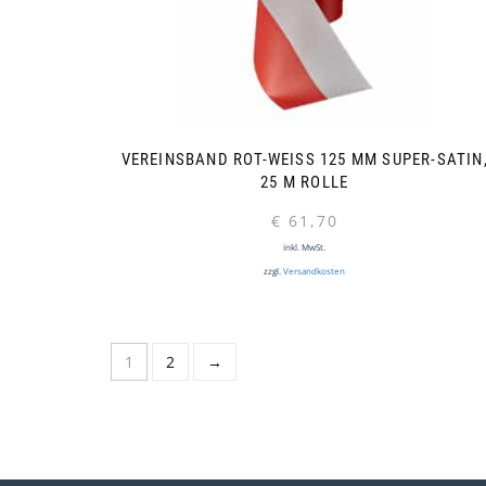
VEREINSBAND ROT-WEISS 125 MM SUPER-SATIN, 
5 M ROLLE
€
61,70
inkl. MwSt.
zzgl.
Versandkosten
1
2
→