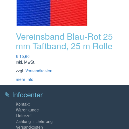
Vereinsband Blau-Rot 25
mm Taftband, 25 m Rolle
€
15,60
inkl. MwSt.
zzgl.
Versandkosten
mehr Info
✎ Infocenter
Kontakt
Warenkunde
Lieferzeit
Zahlung + Lieferung
Versandkosten