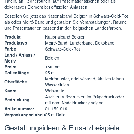
Tafeln, an Rednerpulten, auf Präsentationstischen oder als
dekoratives Element bei offiziellen Anlässen.
Bestellen Sie jetzt das Nationalband Belgien in Schwarz-Gold-Rot
als edles Moiré-Band und gestalten Sie Veranstaltungen, Räume
und Präsentationen passend in den belgischen Landesfarben.
Produkt
Nationalband Belgien
Produkttyp
Moiré-Band, Länderband, Dekoband
Farbe
Schwarz-Gold-Rot
Land / Anlass /
Belgien
Motiv
Breite
150 mm
Rollenlänge
25 m
Moirémuster, edel wirkend, ähnlich feinen
Oberfläche
Wasserlinien
Kante
Webkante
Auch zum Bedrucken im Prägedruck oder
Bedruckung
mit dem Nadeldrucker geeignet
Artikelnummer
21-150-919
Verpackungseinheit
25 m Rolle
Gestaltungsideen & Einsatzbeispiele