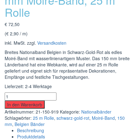
Rolle
€
72,50
(
€
2,90
/
m
)
inkl. MwSt.
zzgl.
Versandkosten
Breites Nationalband Belgien in Schwarz-Gold-Rot als edles
Moiré-Band mit wasserlinienartigem Muster. Das 150 mm breite
Länderband hat eine Webkante, wird auf einer 25 m Rolle
geliefert und eignet sich für repräsentative Dekorationen,
Empfänge und festliche Tischgestaltungen.
Lieferzeit:
2-4 Werktage
Nationalband
Belgien
In den Warenkorb
Schwarz-
Artikelnummer:
21-150-919
Kategorie:
Nationalbänder
Gold-
Schlagwörter:
25 m Rolle
,
schwarz-gold-rot
,
Moiré-Band
,
150
Rot
mm
,
Belgien Bänder
150
Beschreibung
mm
Produktdetails
Moiré-