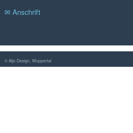
✉ Anschrift
ALJO DESIGN
Friedrich-Engels-Allee 332
D-42283 Wuppertal
Deutschland
© Aljo Design, Wuppertal