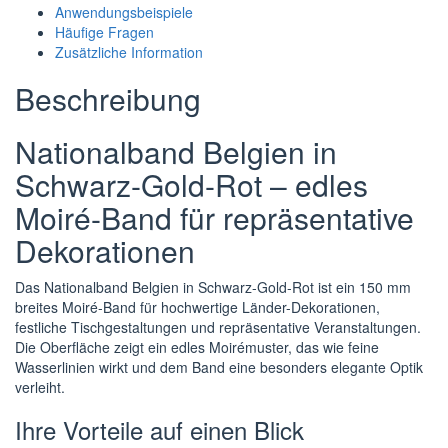
Anwendungsbeispiele
Band,
Häufige Fragen
25
Zusätzliche Information
m
Rolle
Beschreibung
Menge
Nationalband Belgien in
Schwarz-Gold-Rot – edles
Moiré-Band für repräsentative
Dekorationen
Das Nationalband Belgien in Schwarz-Gold-Rot ist ein 150 mm
breites Moiré-Band für hochwertige Länder-Dekorationen,
festliche Tischgestaltungen und repräsentative Veranstaltungen.
Die Oberfläche zeigt ein edles Moirémuster, das wie feine
Wasserlinien wirkt und dem Band eine besonders elegante Optik
verleiht.
Ihre Vorteile auf einen Blick