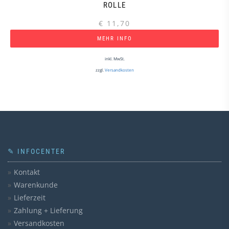
OLLE
€
11,70
MEHR INFO
inkl. MwSt.
zzgl.
Versandkosten
✎ INFOCENTER
Kontakt
Warenkunde
Lieferzeit
Zahlung + Lieferung
Versandkosten