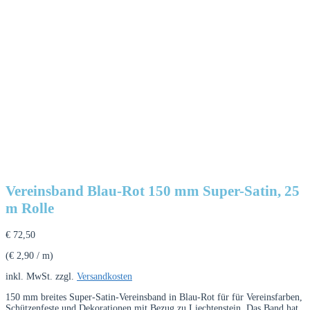
Vereinsband Blau-Rot 150 mm Super-Satin, 25
m Rolle
€
72,50
(
€
2,90
/
m
)
inkl. MwSt.
zzgl.
Versandkosten
150 mm breites Super-Satin-Vereinsband in Blau-Rot für für Vereinsfarben,
Schützenfeste und Dekorationen mit Bezug zu Liechtenstein. Das Band hat