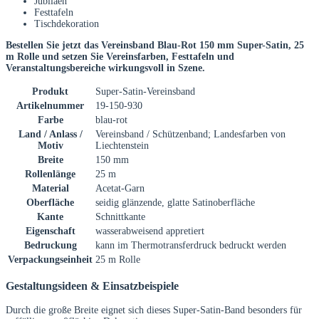
Jubiläen
Festtafeln
Tischdekoration
Bestellen Sie jetzt das Vereinsband Blau-Rot 150 mm Super-Satin, 25
m Rolle und setzen Sie Vereinsfarben, Festtafeln und
Veranstaltungsbereiche wirkungsvoll in Szene.
Produkt
Super-Satin-Vereinsband
Artikelnummer
19-150-930
Farbe
blau-rot
Land / Anlass /
Vereinsband / Schützenband; Landesfarben von
Motiv
Liechtenstein
Breite
150 mm
Rollenlänge
25 m
Material
Acetat-Garn
Oberfläche
seidig glänzende, glatte Satinoberfläche
Kante
Schnittkante
Eigenschaft
wasserabweisend appretiert
Bedruckung
kann im Thermotransferdruck bedruckt werden
Verpackungseinheit
25 m Rolle
Gestaltungsideen & Einsatzbeispiele
Durch die große Breite eignet sich dieses Super-Satin-Band besonders für