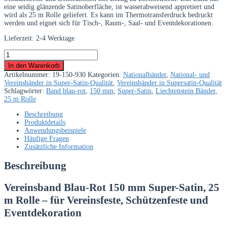
eine seidig glänzende Satinoberfläche, ist wasserabweisend appretiert und
wird als 25 m Rolle geliefert. Es kann im Thermotransferdruck bedruckt
werden und eignet sich für Tisch-, Raum-, Saal- und Eventdekorationen.
Lieferzeit:
2-4 Werktage
Vereinsband
Blau-
In den Warenkorb
Rot
Artikelnummer:
19-150-930
Kategorien:
Nationalbänder
,
National- und
150
Vereinsbänder in Super-Satin-Qualität
,
Vereinsbänder in Supersatin-Qualität
mm
Schlagwörter:
Band blau-rot
,
150 mm
,
Super-Satin
,
Liechtenstein Bänder
,
Super-
25 m Rolle
Satin,
25
Beschreibung
m
Produktdetails
Rolle
Anwendungsbeispiele
Menge
Häufige Fragen
Zusätzliche Information
Beschreibung
Vereinsband Blau-Rot 150 mm Super-Satin, 25
m Rolle – für Vereinsfeste, Schützenfeste und
Eventdekoration