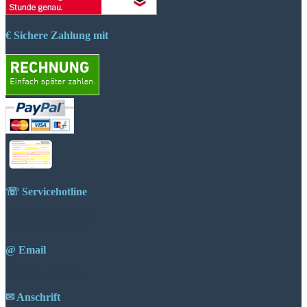
€ Sichere Zahlung mit
☏ Servicehotline
+49 (0)202 97 49 55 0
09.00 bis 17.00 Uhr
@ Email
info@aljo-design.de
✉ Anschrift