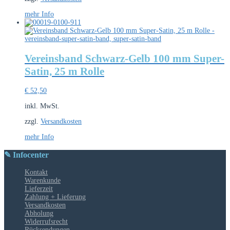
mehr Info
Vereinsband Schwarz-Gelb 100 mm Super-
Satin, 25 m Rolle
€
52,50
inkl. MwSt.
zzgl.
Versandkosten
mehr Info
✎ Infocenter
Kontakt
Warenkunde
Lieferzeit
Zahlung + Lieferung
Versandkosten
Abholung
Widerrufsrecht
Rücksendungen