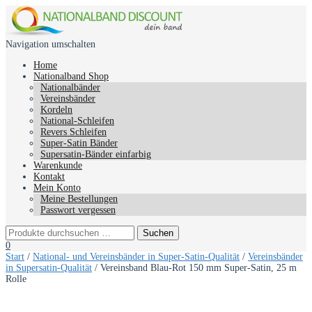
Navigation umschalten
Home
Nationalband Shop
Nationalbänder
Vereinsbänder
Kordeln
National-Schleifen
Revers Schleifen
Super-Satin Bänder
Supersatin-Bänder einfarbig
Warenkunde
Kontakt
Mein Konto
Meine Bestellungen
Passwort vergessen
0
Start
/
National- und Vereinsbänder in Super-Satin-Qualität
/
Vereinsbänder
in Supersatin-Qualität
/ Vereinsband Blau-Rot 150 mm Super-Satin, 25 m
Rolle