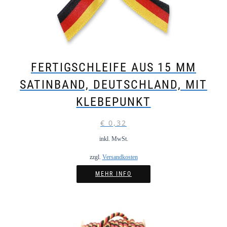
FERTIGSCHLEIFE AUS 15 MM
SATINBAND, DEUTSCHLAND, MIT
KLEBEPUNKT
€
0,32
inkl. MwSt.
zzgl.
Versandkosten
MEHR INFO
Dieses
Produkt
weist