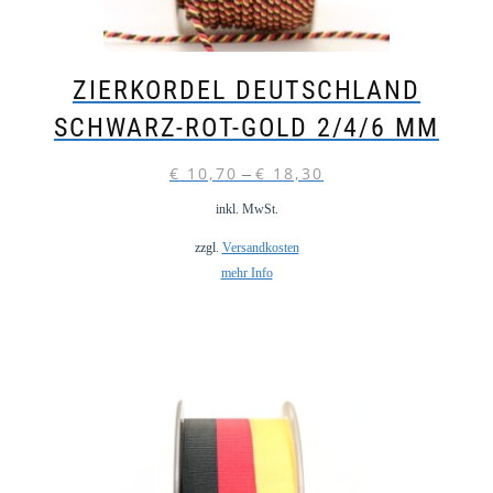
ZIERKORDEL DEUTSCHLAND
SCHWARZ-ROT-GOLD 2/4/6 MM
€
10,70
€
18,30
–
inkl. MwSt.
zzgl.
Versandkosten
mehr Info