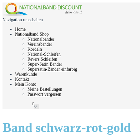
Navigation umschalten
Home
Nationalband Shop
Nationalbänder
Vereinsbänder
Kordeln
National-Schleifen
Revers Schleifen
Super-Satin Bänder
Supersatin-Bänder einfarbig
Warenkunde
Kontakt
Mein Konto
Meine Bestellungen
Passwort vergessen
0
Band schwarz-rot-gold