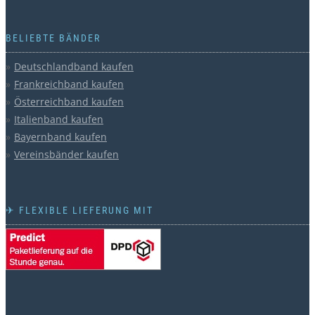
BELIEBTE BÄNDER
Deutschlandband kaufen
Frankreichband kaufen
Österreichband kaufen
Italienband kaufen
Bayernband kaufen
Vereinsbänder kaufen
✈ FLEXIBLE LIEFERUNG MIT