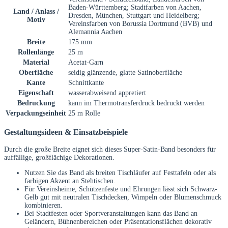
Baden-Württemberg; Stadtfarben von Aachen,
Land / Anlass /
Dresden, München, Stuttgart und Heidelberg;
Motiv
Vereinsfarben von Borussia Dortmund (BVB) und
Alemannia Aachen
Breite
175 mm
Rollenlänge
25 m
Material
Acetat-Garn
Oberfläche
seidig glänzende, glatte Satinoberfläche
Kante
Schnittkante
Eigenschaft
wasserabweisend appretiert
Bedruckung
kann im Thermotransferdruck bedruckt werden
Verpackungseinheit
25 m Rolle
Gestaltungsideen & Einsatzbeispiele
Durch die große Breite eignet sich dieses Super-Satin-Band besonders für
auffällige, großflächige Dekorationen.
Nutzen Sie das Band als breiten Tischläufer auf Festtafeln oder als
farbigen Akzent an Stehtischen.
Für Vereinsheime, Schützenfeste und Ehrungen lässt sich Schwarz-
Gelb gut mit neutralen Tischdecken, Wimpeln oder Blumenschmuck
kombinieren.
Bei Stadtfesten oder Sportveranstaltungen kann das Band an
Geländern, Bühnenbereichen oder Präsentationsflächen dekorativ