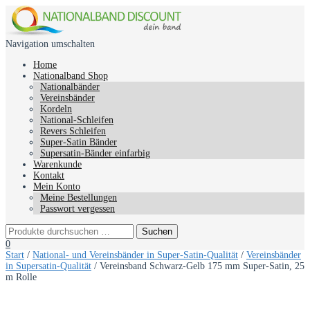
Navigation umschalten
Home
Nationalband Shop
Nationalbänder
Vereinsbänder
Kordeln
National-Schleifen
Revers Schleifen
Super-Satin Bänder
Supersatin-Bänder einfarbig
Warenkunde
Kontakt
Mein Konto
Meine Bestellungen
Passwort vergessen
0
Start
/
National- und Vereinsbänder in Super-Satin-Qualität
/
Vereinsbänder
in Supersatin-Qualität
/ Vereinsband Schwarz-Gelb 175 mm Super-Satin, 25
m Rolle