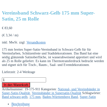
Vereinsband Schwarz-Gelb 175 mm Super-
Satin, 25 m Rolle
€
83,60
(
€
3,34
/
m
)
inkl. MwSt.
zzgl.
Versandkosten
175 mm breites Super-Satin-Vereinsband in Schwarz-Gelb für für
Vereinsfarben, Schützenfeste und Stadtdekorationen. Das Band hat eine
seidig glänzende Satinoberfläche, ist wasserabweisend appretiert und wird
als 25 m Rolle geliefert. Es kann im Thermotransferdruck bedruckt werden
und eignet sich für Tisch-, Raum-, Saal- und Eventdekorationen.
Lieferzeit:
2-4 Werktage
Vereinsband
Schwarz-
In den Warenkorb
Gelb
Artikelnummer:
19-175-911
Kategorien:
National- und Vereinsbänder in
175
Super-Satin-Qualität
,
Vereinsbänder in Supersatin-Qualität
Schlagwörter:
mm
Band schwarz-gelb
,
175 mm
,
Baden-Württemberg Band
,
Super-Satin
Super-
Satin,
Beschreibung
25