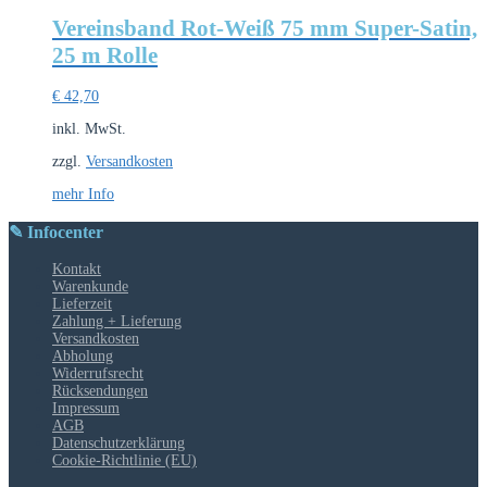
Vereinsband Rot-Weiß 75 mm Super-Satin,
25 m Rolle
€
42,70
inkl. MwSt.
zzgl.
Versandkosten
mehr Info
✎ Infocenter
Kontakt
Warenkunde
Lieferzeit
Zahlung + Lieferung
Versandkosten
Abholung
Widerrufsrecht
Rücksendungen
Impressum
AGB
Datenschutzerklärung
Cookie-Richtlinie (EU)