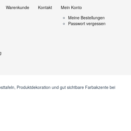
Warenkunde
Kontakt
Mein Konto
Meine Bestellungen
Passwort vergessen
 Events & Festdeko
g
estliche Dekorationen. Rot-Gelb wirkt lebendig, aufmerksamkeitsstark
ten, Firmenveranstaltungen und Themenabenden. Sie lassen sich
esttafeln, Produktdekoration und gut sichtbare Farbakzente bei