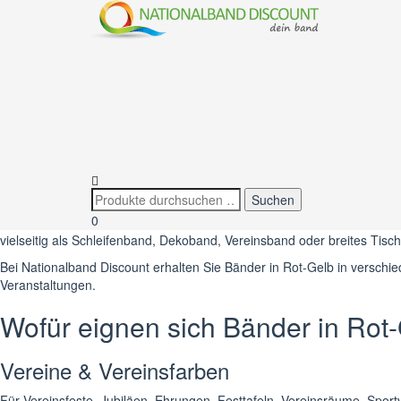
Ban
Rot-Gelb · Vereinsfarben · Stadtfarben · Festdekoration
Band Rot-Gelb kaufen – dek
Ein Band in Rot-Gelb ist eine kräftige, warme und sehr gut sichtbare 
und eignet sich ideal, wenn Dekoration auffallen und eine fröhliche, fe
0
Rot-gelbe Bänder passen zu Vereinsfarben, Stadtfarben, regionalen A
vielseitig als Schleifenband, Dekoband, Vereinsband oder breites Tisc
Bei Nationalband Discount erhalten Sie Bänder in Rot-Gelb in verschie
Veranstaltungen.
Wofür eignen sich Bänder in Rot
Vereine & Vereinsfarben
Für Vereinsfeste, Jubiläen, Ehrungen, Festtafeln, Vereinsräume, Sport