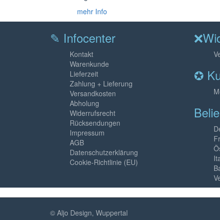
mehr Info
✎ Infocenter
❌Wid
Kontakt
Ve
Warenkunde
✪ Ku
Lieferzeit
Zahlung + Lieferung
M
Versandkosten
Abholung
Beli
Widerrufsrecht
Rücksendungen
D
Impressum
F
AGB
Ö
Datenschutzerklärung
It
Cookie-Richtlinie (EU)
B
V
© Aljo Design, Wuppertal