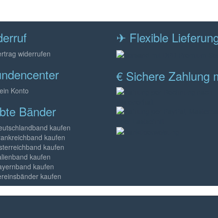
erruf
✈ Flexible Lieferun
rtrag widerrufen
ndencenter
€ Sichere Zahlung m
ein Konto
ebte Bänder
eutschlandband kaufen
rankreichband kaufen
sterreichband kaufen
alienband kaufen
ayernband kaufen
ereinsbänder kaufen