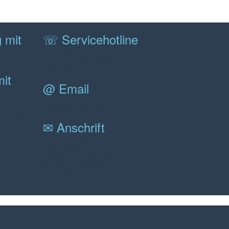
g mit
☏ Servicehotline
+49 (0)202 97 49 55 0
09.00 bis 17.00 Uhr
it
@ Email
info@aljo-design.de
✉ Anschrift
ALJO DESIGN
Friedrich-Engels-Allee 332
D-42283 Wuppertal
Deutschland